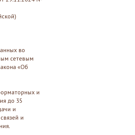
йской)
данных во
ным сетевым
закона «Об
форматорных и
ия до 35
дачи и
связей и
ния.