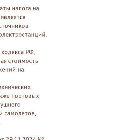
аты налога на
является
сточников
 электростанций.
 кодекса РФ,
вая стоимость
жений на
ехнических
акже портовых
душного
и самолетов,
.
от 29.11.2024 №