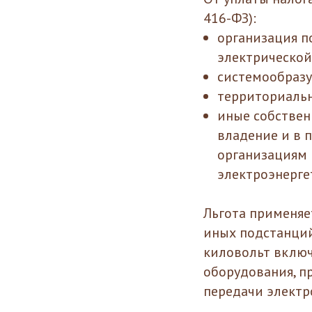
416-ФЗ):
организация п
электрической
системообраз
территориальн
иные собствен
владение и в
организациям в
электроэнерге
Льгота применяе
иных подстанций
киловольт включ
оборудования, п
передачи электр