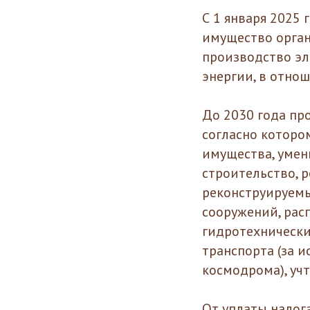
С 1 января 2025
имущество орган
производство эл
энергии, в отно
До 2030 года пр
согласно которо
имущества, умен
строительство, 
реконструируемы
сооружений, рас
гидротехнически
транспорта (за 
космодрома), уч
От уплаты налог