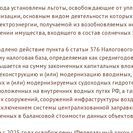
 года установлены льготы, освобождающие от упл
изации, основным видом деятельности которых 
ектроэнергии, получаемой из возобновляемых и
шении имущества, входящего в состав солнечных
одлено действие пункта 6 статьи 376 Налогового
му налоговая база, определяемая как среднегодо
ьшается на сумму законченных капитальных вло
реконструкцию и (или) модернизацию вводимых,
х и (или) модернизируемых судоходных гидрот
положенных на внутренних водных путях РФ, а т
х сооружений, сооружений инфраструктуры воз
исключением системы централизованной заправк
тенных в балансовой стоимости данных объектов
а с 2025 года освобождены (Федеральный закон 