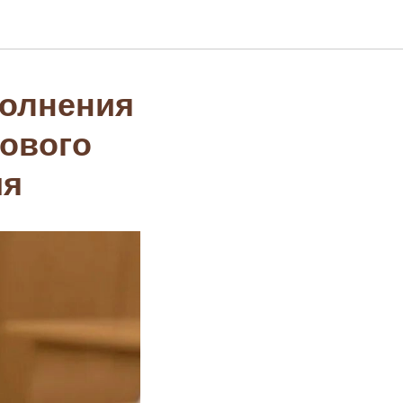
полнения
гового
ия