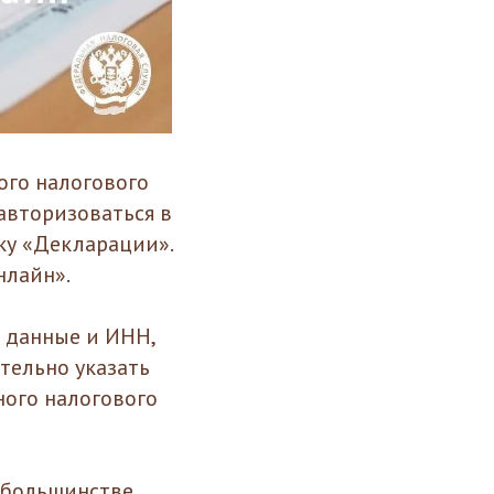
ого налогового
авторизоваться в
ку «Декларации».
нлайн».
 данные и ИНН,
тельно указать
ного налогового
в большинстве