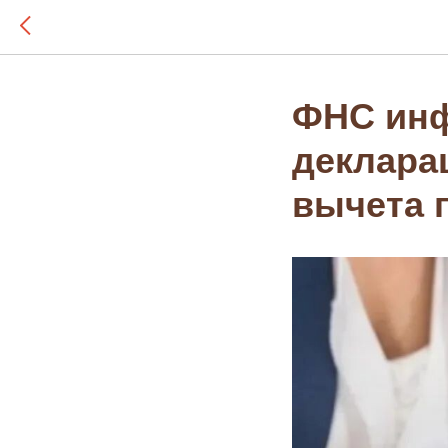
ФНС инф
деклара
вычета 