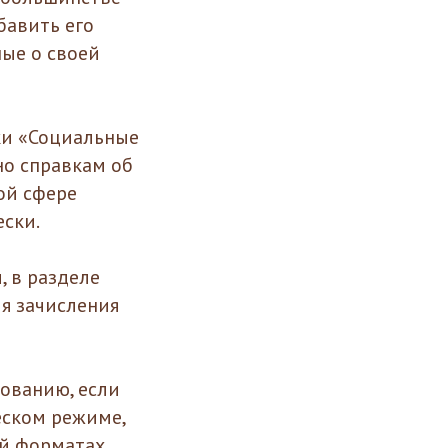
бавить его
ые о своей
ки «Социальные
но справкам об
ой сфере
ски.
, в разделе
я зачисления
ованию, если
еском режиме,
ой форматах