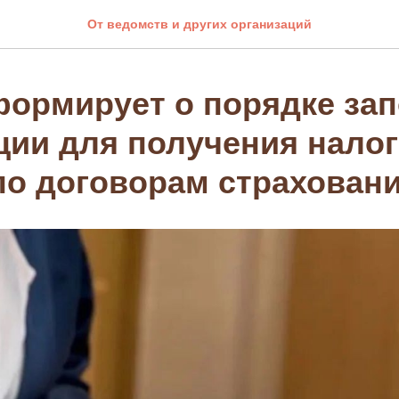
От ведомств и других организаций
ормирует о порядке за
ции для получения нало
по договорам страхован