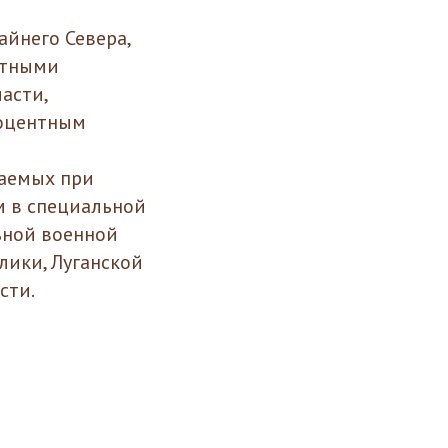
йнего Севера,
ятными
асти,
роцентным
чаемых при
м в специальной
ьной военной
лики, Луганской
сти.