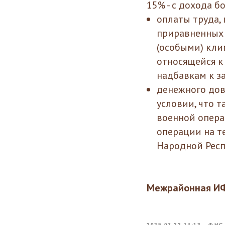
15% - с дохода б
оплаты труда,
приравненных 
(особыми) кли
относящейся 
надбавкам к з
денежного дов
условии, что 
военной опера
операции на т
Народной Респ
Межрайонная ИФ
2025-07-23 14:13
ФНС