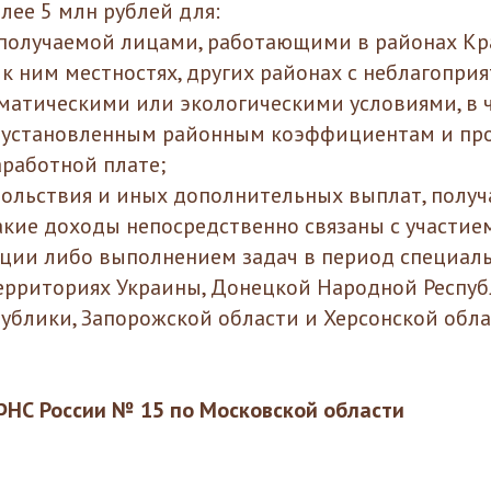
олее 5 млн рублей для:
 получаемой лицами, работающими в районах Кра
к ним местностях, других районах с неблагопри
матическими или экологическими условиями, в ч
к установленным районным коэффициентам и п
аработной плате;
ольствия и иных дополнительных выплат, полу
такие доходы непосредственно связаны с участие
ции либо выполнением задач в период специал
ерриториях Украины, Донецкой Народной Респуб
ублики, Запорожской области и Херсонской обла
НС России № 15 по Московской области