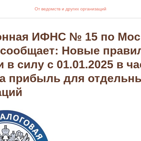
От ведомств и других организаций
нная ИФНС № 15 по Мос
 сообщает: Новые прави
 в силу с 01.01.2025 в ч
на прибыль для отдельн
аций