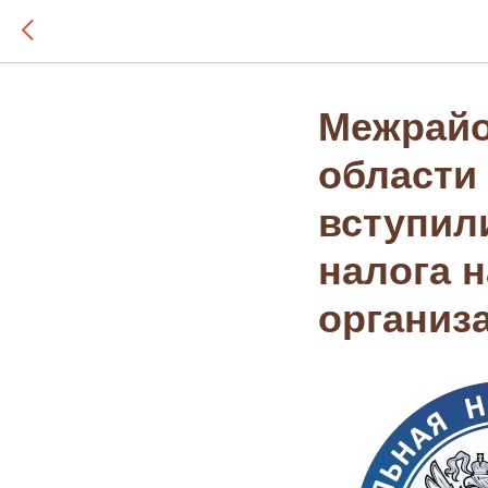
Межрайо
области
вступили
налога 
организ