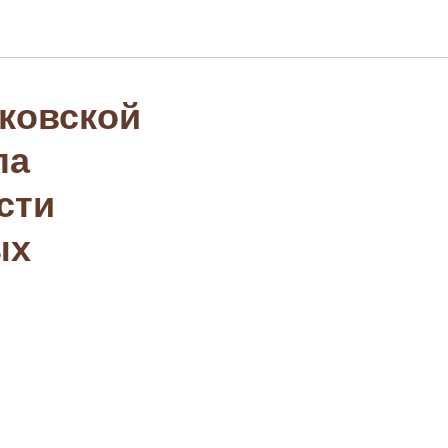
ковской
ла
асти
ых