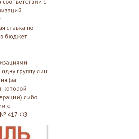
в соответствии с
низаций
т
ая ставка по
 в бюджет
низациями
 одну группу лиц
ия (за
м которой
дерации) либо
ии с
 № 417-ФЗ