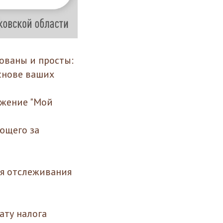
ованы и просты:
снове ваших
ожение "Мой
ующего за
ля отслеживания
ату налога