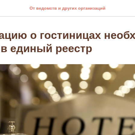
От ведомств и других организаций
цию о гостиницах необ
 в единый реестр