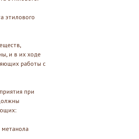
та этилового
еществ,
, и в их ходе
ляющих работы с
приятия при
 должны
еющих:
я метанола