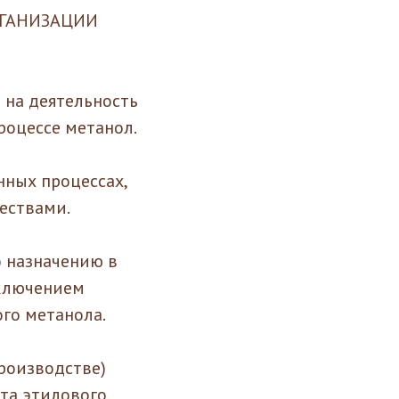
РГАНИЗАЦИИ
 на деятельность
роцессе метанол.
нных процессах,
ествами.
о назначению в
сключением
го метанола.
роизводстве)
та этилового.