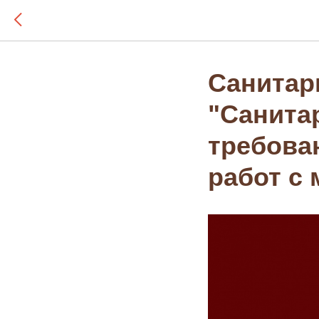
Санитарн
"Санита
требова
работ с