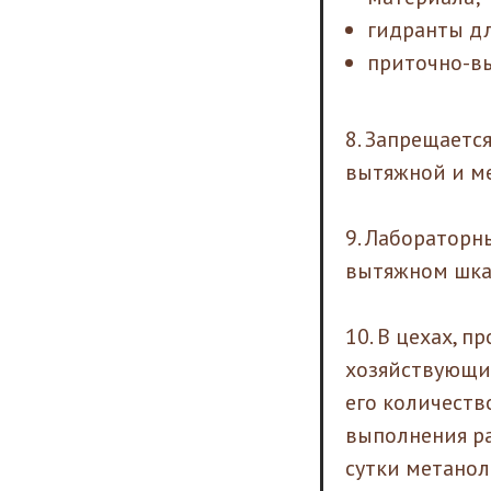
гидранты дл
приточно-в
8. Запрещаетс
вытяжной и м
9. Лабораторн
вытяжном шка
10. В цехах, 
хозяйствующих
его количеств
выполнения ра
сутки метанол