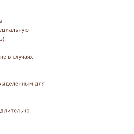
а
пециальную
з).
е в случаях
 выделенным для
едлительно