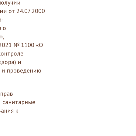
получии
и от 24.07.2000
о-
 о
»,
2021 № 1100 «О
контроле
дзора) и
и и проведению
 прав
ы санитарные
вания к