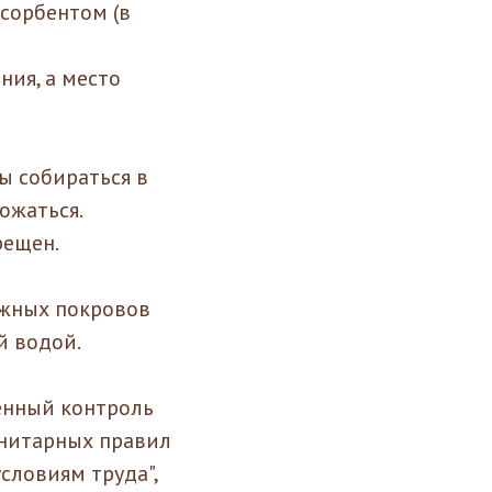
сорбентом (в
ия, а место
ы собираться в
ожаться.
рещен.
ожных покровов
й водой.
енный контроль
нитарных правил
словиям труда",