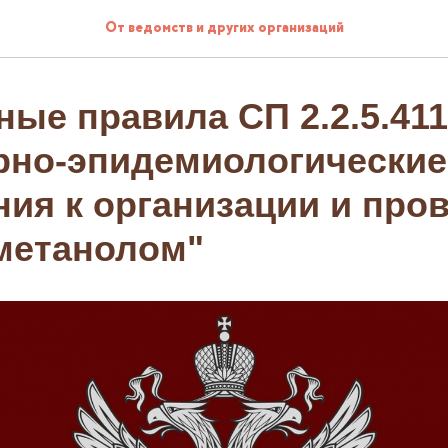
От ведомств и других организаций
ые правила СП 2.2.5.411
рно-эпидемиологические
ния к организации и про
 метанолом"