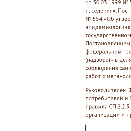
от 30.03.1999 №
населения», Пос
№ 554 «Об утвер
эпидемиологичес
государственно
Постановлением 
федеральном го
(надзоре)» в це
соблюдения сани
работ с метанол
Руководителем Ф
потребителей и 
правила СП 2.2.
организации и п