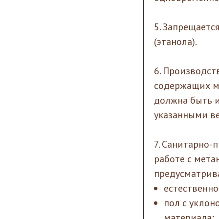
5. Запрещаетс
(этанола).
6. Производст
содержащих ме
должна быть 
указанными в
7. Санитарно-
работе с мета
предусматрив
естественно
пол с уклон
материала;