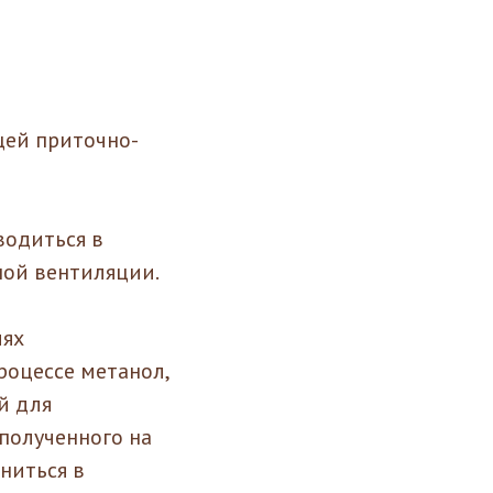
щей приточно-
водиться в
ой вентиляции.
иях
роцессе метанол,
й для
 полученного на
ниться в