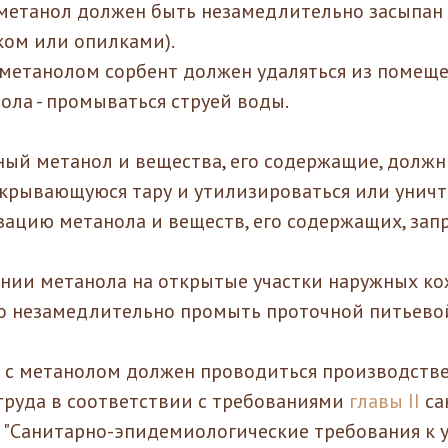
метанол должен быть незамедлительно засыпан 
ком или опилками).
етанолом сорбент должен удаляться из помещен
ола - промываться струей воды.
ный метанол и вещества, его содержащие, должн
крывающуюся тару и утилизироваться или уничт
зацию метанола и веществ, его содержащих, зап
ании метанола на открытые участки наружных к
о незамедлительно промыть проточной питьево
е с метанолом должен проводиться производств
труда в соответствии с требованиями
главы II
са
0 "Санитарно-эпидемиологические требования к у