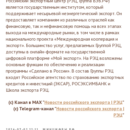
Российский экспортный центр (РЭЦ, Группа ВЭБ.РФ)
является государственным институтом, который
поддерживает несырьевой неэнергетический экспорт. Он
предоставляет компаниям из различных отраслей как
финансовую, так и нефинансовую помощь на всех этапах
выхода на международные рынки, в том числе в рамках
национального проекта «Международная кооперация и
экспорт». Большинство услуг, предлагаемых Группой РЭЦ,
доступны в онлайн-формате на государственной
цифровой платформе «Мой экспорт». На РЭЦ возложены
основные функции по обеспечению и реализации
программы «Сделано в России». В состав Группы РЭЦ
входят Российское агентство по страхованию экспортных
кредитов и инвестиций (ЭКСАР), РОСЭКСИМБАНК и
Школа экспорта РЭЦ.
(c) Канал в MAX "
Новости российского экспорта | РЭЦ
"
(c) Telegram-канал "
Новости российского экспорта |
РЭЦ
"
2026-07-02 22:11
МИНЦИФРЫ РФ