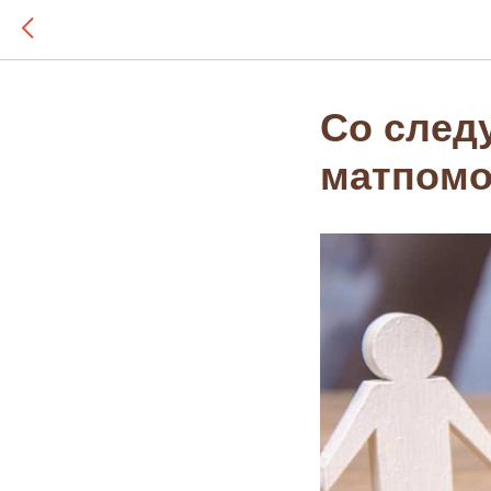
Со след
матпомо