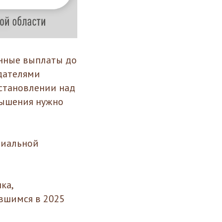
енные выплаты до
одателями
становлении над
вышения нужно
риальной
ка,
вшимся в 2025