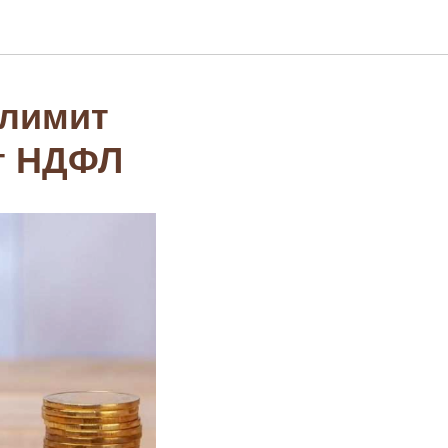
 лимит
т НДФЛ