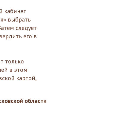
й кабинет
ля» выбрать
Затем следует
вердить его в
ят только
ей в этом
вской картой,
ковской области