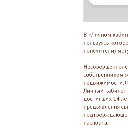
В «Личном кабин
пользуясь котор
попечители) мог
Несовершеннолет
собственником ж
недвижимости. Ф
Личный кабинет и
достигших 14 ле
предъявления св
подтверждающего
паспорта.