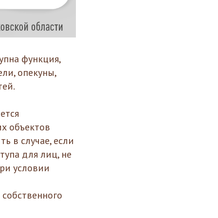
упна функция,
ли, опекуны,
тей.
ется
их объектов
 в случае, если
тупа для лиц, не
при условии
 собственного