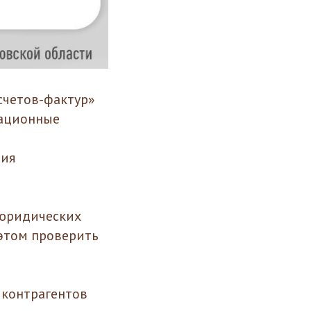
счетов-фактур»
кационные
ния
 юридических
этом проверить
 контрагентов