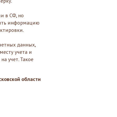
ерку.
и в СФ, но
вить информацию
ектировки.
четных данных,
месту учета и
а учет. Такое
ковской области