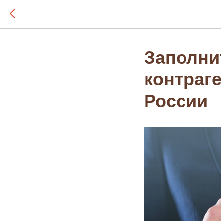
Заполни
контраг
России