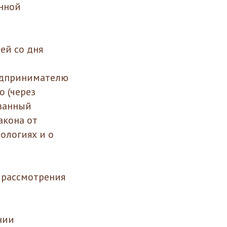
нной
ей со дня
редпринимателю
 (через
азанный
акона от
ологиях и о
е рассмотрения
нии