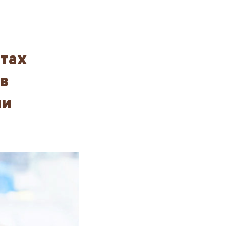
тах
в
ми