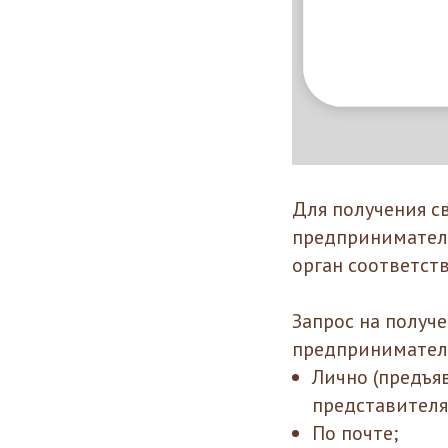
Для получения с
предпринимател
орган соответст
Запрос на получ
предпринимател
Лично (предъя
представителя
По почте;