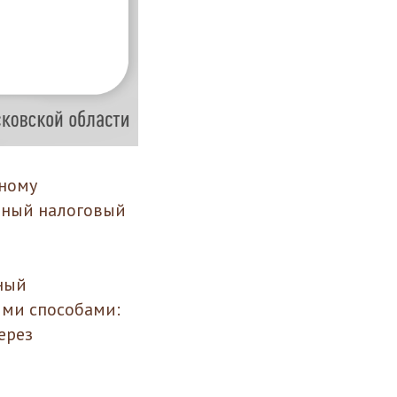
ьному
ьный налоговый
ный
ими способами:
ерез