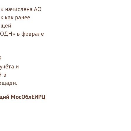
Н» начислена АО
к как ранее
ющей
 ОДН» в феврале
й
учёта и
й в
ощади.
аций МосОблЕИРЦ