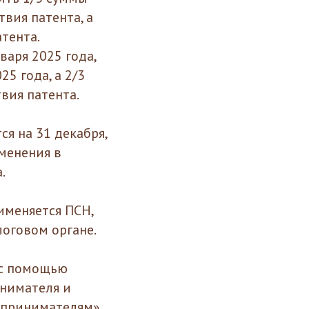
твия патента, а
тента.
варя 2025 года,
5 года, а 2/3
вия патента.
я на 31 декабря,
зменения в
.
именяется ПСН,
логовом органе.
 с помощью
нимателя и
дпринимателям».