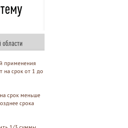
й применения
 на срок от 1 до
на срок меньше
позднее срока
тить 1/3 суммы