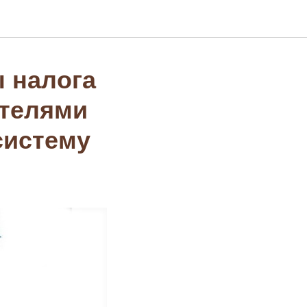
ы налога
телями
систему