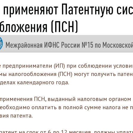
 предприниматели (ИП) при соблюдении услови
мы налогообложения (ПСН) могут получить патент
делах календарного года.
 применения ПСН, выданный налоговым органом 
необходимо оплатить в полной сумме налога не 
вия патента.
атент на срок от 6 до 12 месяцев, должны упла