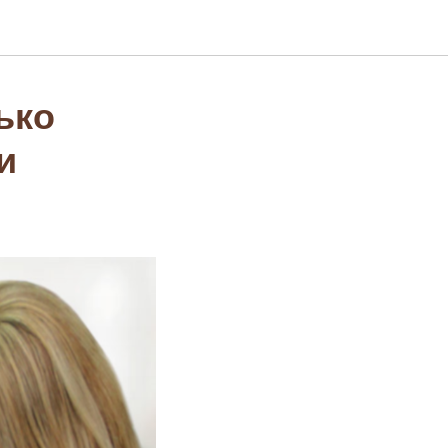
ько
и