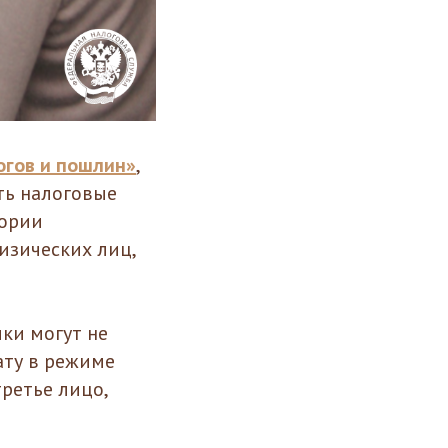
огов и пошлин»
,
ть налоговые
гории
изических лиц,
ки могут не
ату в режиме
ретье лицо,