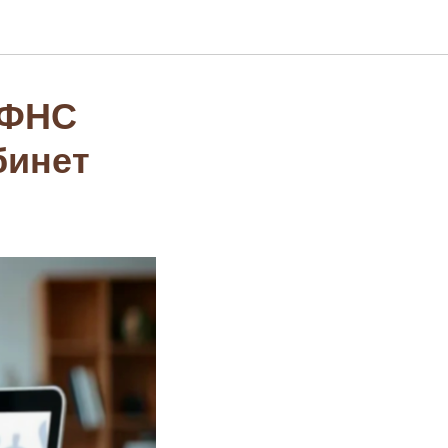
 ФНС
бинет