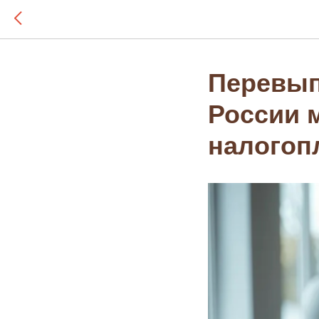
Перевып
России 
налогоп