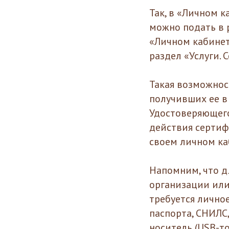
Так, в «Личном 
можно подать в р
«Личном кабине
раздел «Услуги. 
Такая возможнос
получивших ее в
Удостоверяющего
действия сертиф
своем личном ка
Напомним, что д
организации ил
требуется лично
паспорта, СНИЛС
носитель (USB-то