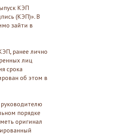
выпуск КЭП
пись (КЭП)». В
имо зайти в
КЭП, ранее лично
еренных лиц
ия срока
рован об этом в
П руководителю
льном порядке
иметь оригинал
цированный