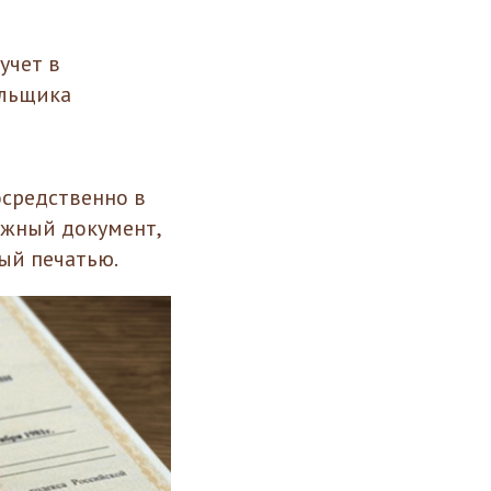
учет в
ельщика
средственно в
ажный документ,
ый печатью.