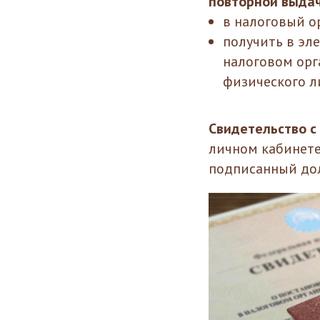
повторной выдач
в налоговый о
получить в эл
налоговом орг
физического л
Свидетельство 
личном кабинете
подписанный дол