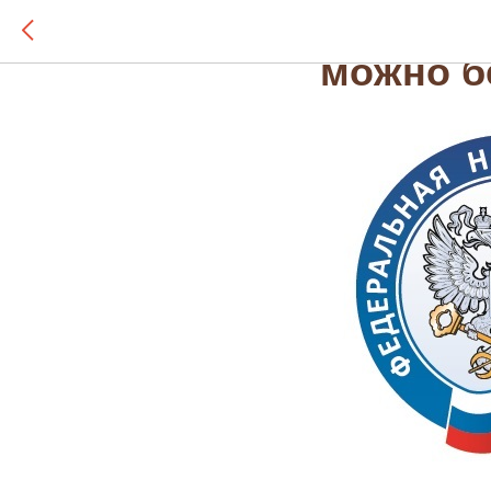
Осущест
можно б