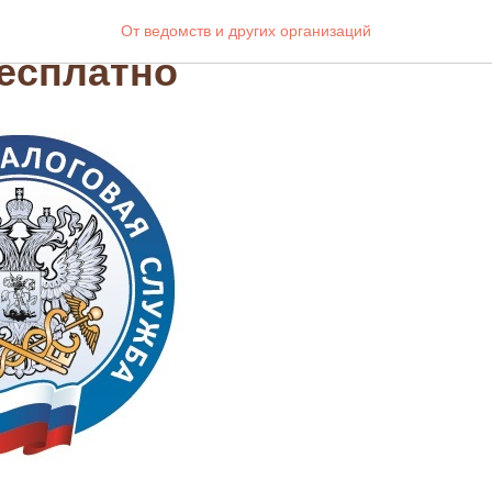
вить повторную выдачу
От ведомств и других организаций
есплатно