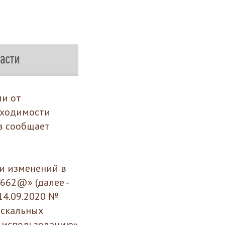
ми от
обходимости
в сообщает
и изменений в
662@» (далее -
14.09.2020 №
искальных
к использованию»