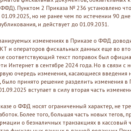
о ФФД). Пунктом 2 Приказа № 236 установлено чт
с 01.09.2025, но не ранее чем по истечении 90 дне
убликования, и действует до 01.09.2031.
ланируемых изменениях в Приказе о ФФД довод
КТ и операторов фискальных данных еще во вт
к же соответствующий текст поправок был офици
ти Интернет в сентябре 2024 года. Но в связи с
рвую очередь изменения, касающиеся введения 
5, было принято решение разделить изменения в
 01.09.2025 вступает в силу вторая часть изменен
казе о ФФД носят ограниченный характер, не тр
боток. Более того, большая часть новых тегов, 
рмации о безналичных транзакциях в кассовый ч
став фискальных данных в данной редакции При