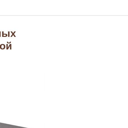
ных
вой