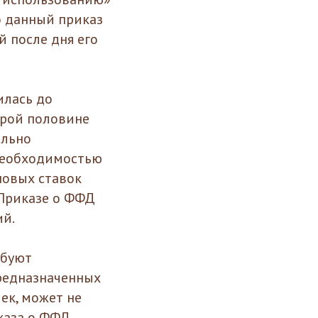
о данный приказ
й после дня его
илась до
орой половине
ально
 необходимостью
новых ставок
 Приказе о ФФД
ий.
ебуют
предназначенных
ек, может не
каза о ФФД.