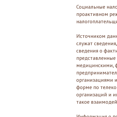
Социальные нал
проактивном ре
налогоплательщи
Источником данн
служат сведения
сведения о факти
представленные
медицинскими, 
предпринимател
организациями 
форме по телеко
организаций и 
такое взаимодей
Информация о по