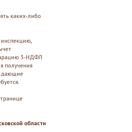
ять каких-либо
 инспекцию,
ычет
ларацию 3-НДФЛ
ля получения
рждающие
буется.
странице
ковской области