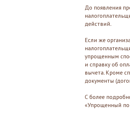
До появления пр
налогоплательщи
действий.
Если же организ
налогоплательщи
упрощенным спос
и справку об оп
вычета. Кроме с
документы (догов
С более подроб
«Упрощенный по