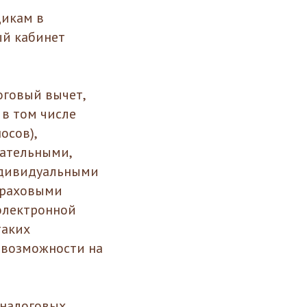
щикам в
ый кабинет
говый вычет,
 в том числе
осов),
ательными,
ндивидуальными
траховыми
электронной
таких
 возможности на
 налоговых