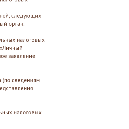
е
дней, следующих
ый орган.
альных налоговых
 «Личный
ое заявление
а (по сведениям
редставления
льных налоговых