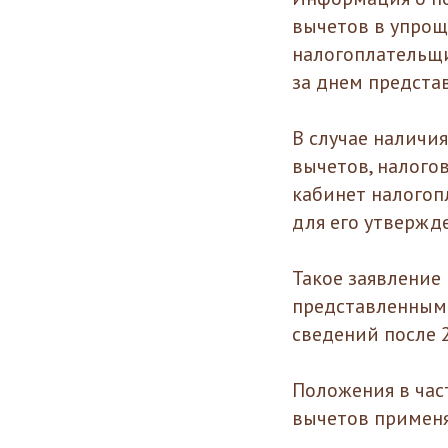
вычетов в упрощ
налогоплательщи
за днем предста
В случае наличи
вычетов, налого
кабинет налогоп
для его утвержд
Такое заявление
представленным 
сведений после 
Положения в час
вычетов применя