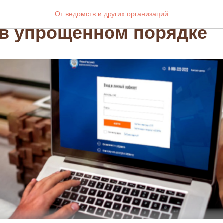
олучить социальные на
От ведомств и других организаций
в упрощенном порядке