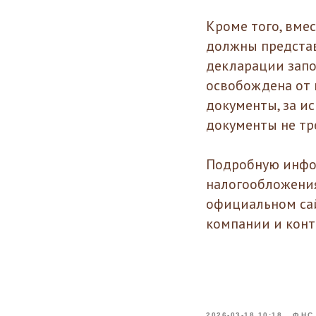
Кроме того, вме
должны представ
декларации запо
освобождена от
документы, за ис
документы не тр
Подробную инфо
налогообложени
официальном са
компании и кон
2026-03-18 10:18
ФНС