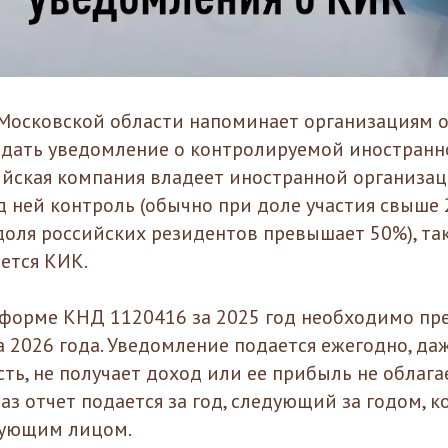
Московской области напоминает организациям 
одать уведомление о контролируемой иностран
сийская компания владеет иностранной организа
д ней контроль (обычно при доле участия свыше 
доля российских резидентов превышает 50%), та
ется КИК.
форме КНД 1120416 за 2025 год необходимо пр
а 2026 года. Уведомление подается ежегодно, да
ть, не получает доход или ее прибыль не облага
аз отчет подается за год, следующий за годом, к
рующим лицом.