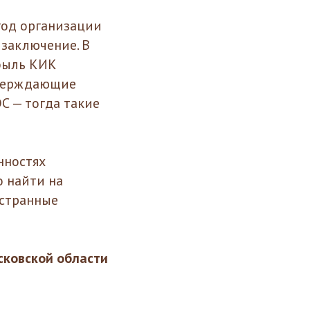
 год организации
заключение. В
ибыль КИК
тверждающие
С — тогда такие
нностях
 найти на
остранные
ковской области