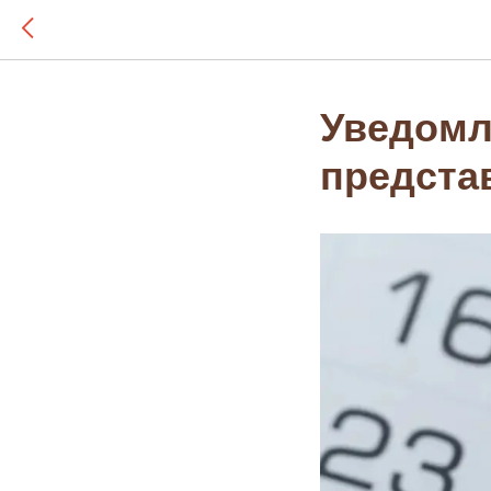
Уведомл
предста