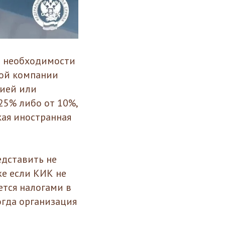
о необходимости
ной компании
цией или
25% либо от 10%,
кая иностранная
едставить не
же если КИК не
ется налогами в
огда организация