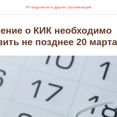
От ведомств и других организаций
ение о КИК необходимо
вить не позднее 20 март