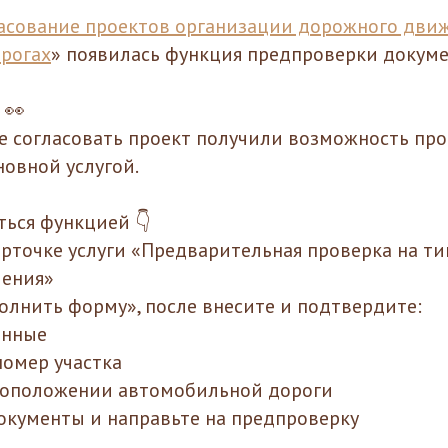
асование проектов организации дорожного дви
рогах
» появилась функция предпроверки докуме
 👀
 согласовать проект получили возможность про
новной услугой.
ться функцией 👇
карточке услуги «Предварительная проверка на 
ления»
полнить форму», после внесите и подтвердите:
анные
омер участка
тоположении автомобильной дороги
документы и направьте на предпроверку