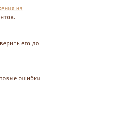
жения на
нтов.
верить его до
типовые ошибки