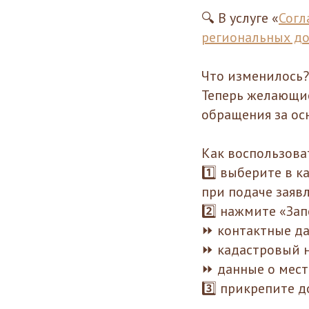
🔍 В услуге «
Согл
региональных до
Что изменилось?
Теперь желающие
обращения за ос
Как воспользова
1️⃣ выберите в 
при подаче заяв
2️⃣ нажмите «За
⏩ контактные д
⏩ кадастровый н
⏩ данные о мес
3️⃣ прикрепите 