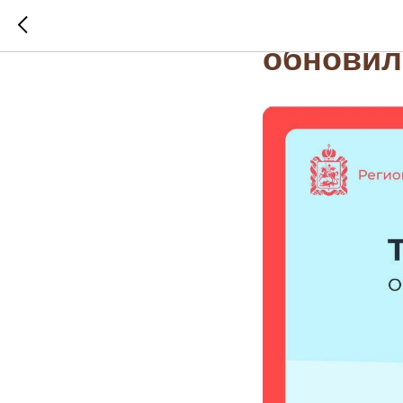
На порт
обновил