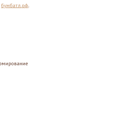
е
бумбатл.рф
.
ормирование