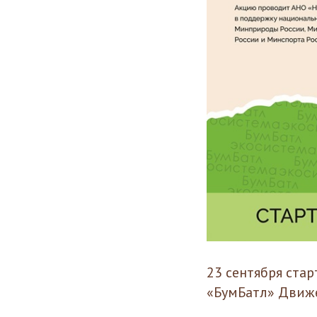
23 сентября ста
«БумБатл» Движ