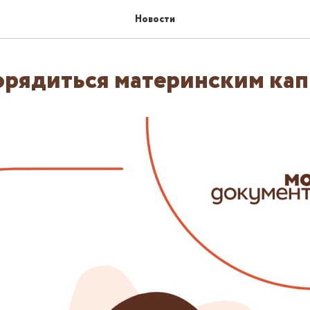
Новости
орядиться материнским ка