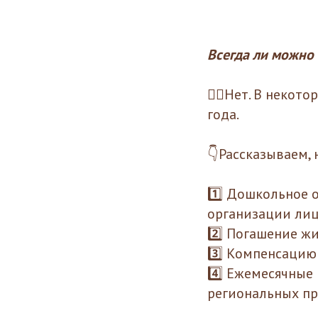
Всегда ли можно 
🙅‍♀️Нет. В неко
года.
👇Рассказываем, 
1️⃣ Дошкольное 
организации лиц
2️⃣ Погашение ж
3️⃣ Компенсацию
4️⃣ Ежемесячные 
региональных п