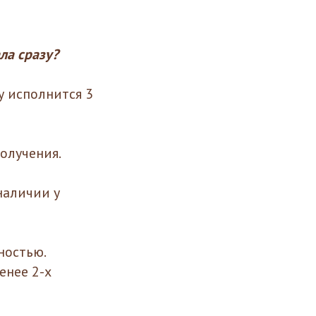
ла сразу?
у исполнится 3
получения.
наличии у
ностью.
енее 2-х