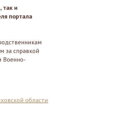
 так и
еля портала
родственникам
м за справкой
и Военно-
ковской области