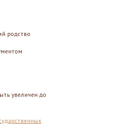
ий родство
кументом
быть увеличен до
сударственных