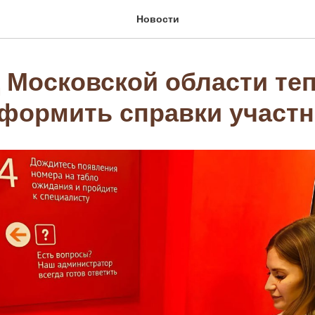
Новости
Ц Московской области те
формить справки участ