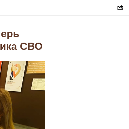
перь
ника СВО