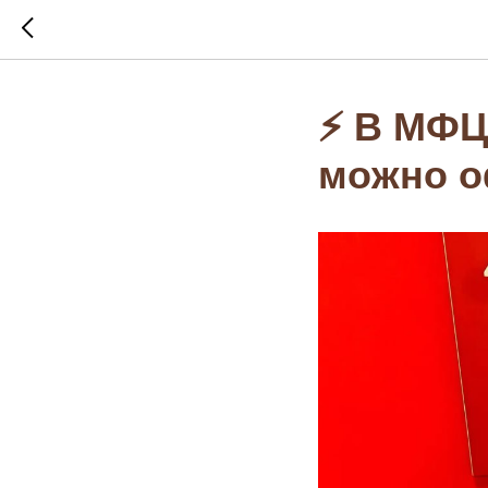
⚡️ В МФ
можно о