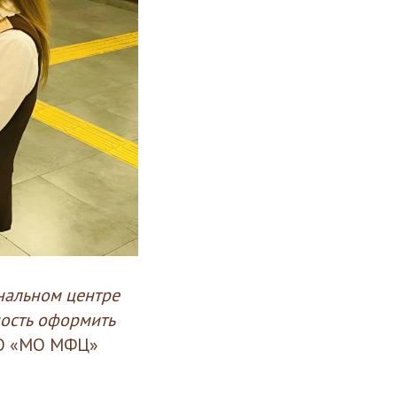
нальном центре
ность оформить
МО «МО МФЦ»