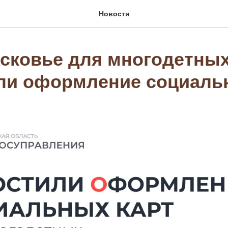
Новости
сковье для многодетны
ли оформление социаль