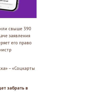
мили свыше 390
даче заявления
ряет его право
инистр
ка» – «Соцкарты
ет забрать в