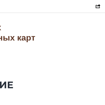
х
ных карт