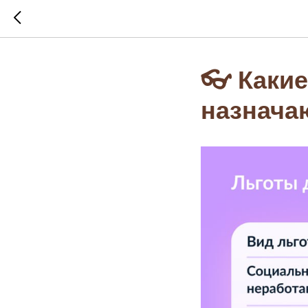
👓 Каки
назнача