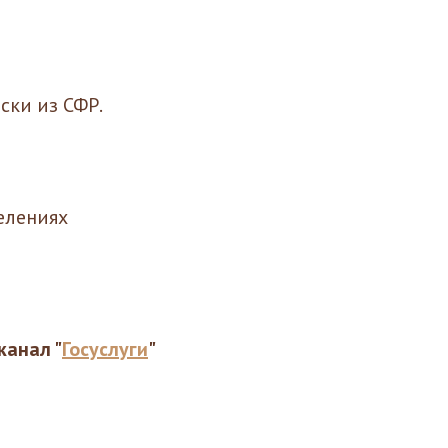
ски из СФР.
елениях
канал "
Госуслуги
"