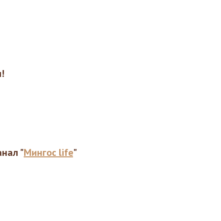
!
анал "
Мингос life
"