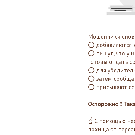
Мошенники снов
⭕ добавляются 
⭕ пишут, что у 
готовы отдать с
⭕ для убедитель
⭕ затем сообщаю
⭕ присылают ссы
Осторожно ❗️ Та
☝️ С помощью не
похищают персо