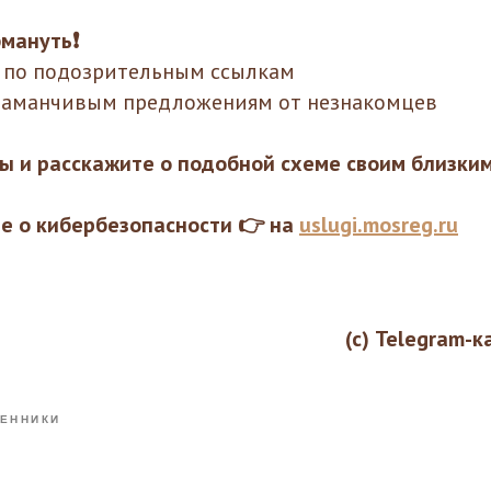
мануть❗️
е по подозрительным ссылкам
 заманчивым предложениям от незнакомцев
ы и расскажите о подобной схеме своим близким
ше о кибербезопасности 👉 на
uslugi.mosreg.ru
(с) Telegram-к
ЕННИКИ