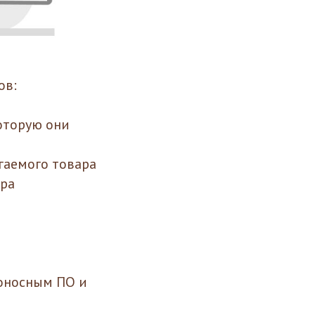
ов:
которую они
гаемого товара
ера
оносным ПО и