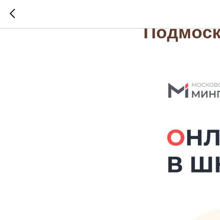
🔔 Онлай
Подмоск