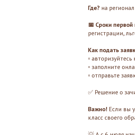
Где?
на регионал
📅 Сроки первой
регистрации, ль
Как подать заяв
▫️ авторизуйтесь
▫️ заполните он
▫️ отправьте заяв
✅ Решение о зач
Важно!
Если вы 
класс своего обр
💡 А с 6 июля нач