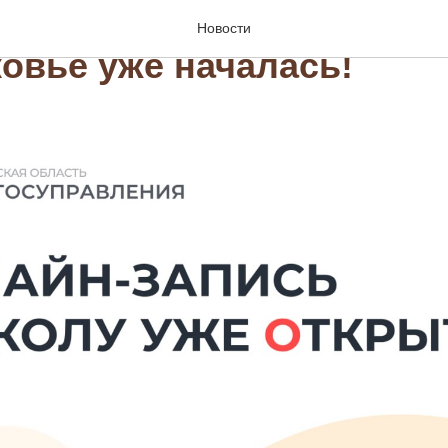
н-запись в первый клас
Новости
овье уже началась!