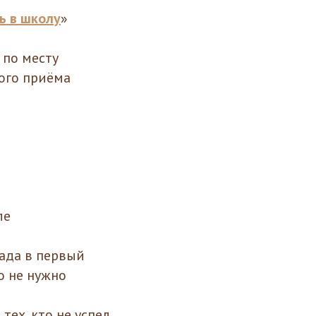
ь в школу
»
 по месту
ного приёма
ле
сада в первый
о не нужно
 тех, кто не успел