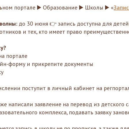
ьном портале ▶️ Образование ▶️ Школы ▶️ «
Запис
 волны:
до 30 июня 👉 запись доступна для детей
готников и тех, кто имеет право преимуществен
ку?
 на портале
лайн-форму и прикрепите документы
ку
ислении поступит в личный кабинет на регпорта
уже написали заявление на перевод из детского 
азовательного комплекса, подавать заявку занов
нется запись в школу не по прописке, а также для