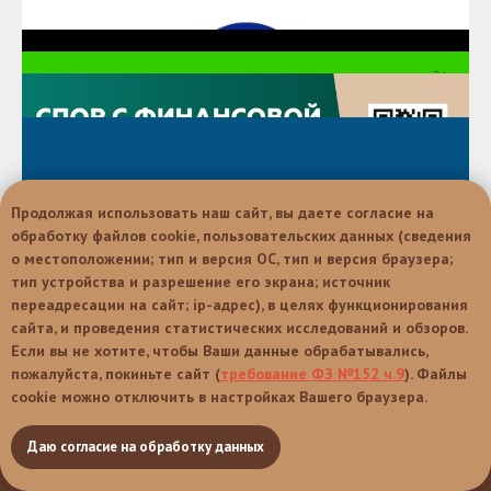
Продолжая использовать наш сайт, вы даете согласие на
обработку файлов cookie, пользовательских данных (сведения
о местоположении; тип и версия ОС, тип и версия браузера;
тип устройства и разрешение его экрана; источник
переадресации на сайт; ip-адрес), в целях функционирования
сайта, и проведения статистических исследований и обзоров.
Если вы не хотите, чтобы Ваши данные обрабатывались,
пожалуйста, покиньте сайт (
требование ФЗ №152 ч.9
). Файлы
cookie можно отключить в настройках Вашего браузера.
mfc-volokolamskmr@mosreg.ru
© Мои Документы 2015-2026 гг.
Политика в отношении обработки персональных данных
Даю согласие на обработку данных
Наверх