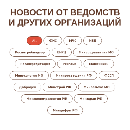
НОВОСТИ ОТ ВЕДОМСТВ
И ДРУГИХ ОРГАНИЗАЦИЙ
All
ФНС
МЧС
МВД
Роспотребнадзор
ЕИРЦ
Минсоцразвития МО
Росаккредитация
Реклама
Мошенники
Минэкологии МО
Минпросвещения РФ
ФССП
Добродел
Минстрой РФ
Минсельхоз МО
Минэкономразвития РФ
Минздрав РФ
Минцифры РФ