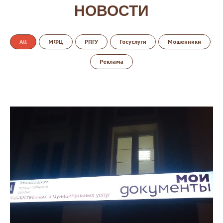
НОВОСТИ
All
МФЦ
РПГУ
Госуслуги
Мошенники
Реклама